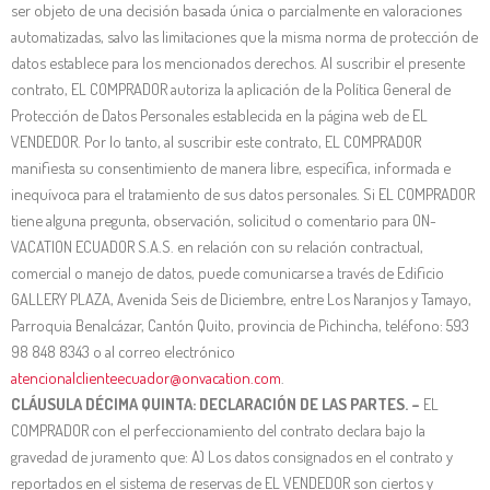
ser objeto de una decisión basada única o parcialmente en valoraciones
automatizadas, salvo las limitaciones que la misma norma de protección de
datos establece para los mencionados derechos. Al suscribir el presente
contrato, EL COMPRADOR autoriza la aplicación de la Política General de
Protección de Datos Personales establecida en la página web de EL
VENDEDOR. Por lo tanto, al suscribir este contrato, EL COMPRADOR
manifiesta su consentimiento de manera libre, específica, informada e
inequívoca para el tratamiento de sus datos personales. Si EL COMPRADOR
tiene alguna pregunta, observación, solicitud o comentario para ON-
VACATION ECUADOR S.A.S. en relación con su relación contractual,
comercial o manejo de datos, puede comunicarse a través de Edificio
GALLERY PLAZA, Avenida Seis de Diciembre, entre Los Naranjos y Tamayo,
Parroquia Benalcázar, Cantón Quito, provincia de Pichincha, teléfono: 593
98 848 8343 o al correo electrónico
atencionalclienteecuador@onvacation.com
.
CLÁUSULA DÉCIMA QUINTA: DECLARACIÓN DE LAS PARTES. –
EL
COMPRADOR con el perfeccionamiento del contrato declara bajo la
gravedad de juramento que: A) Los datos consignados en el contrato y
reportados en el sistema de reservas de EL VENDEDOR son ciertos y