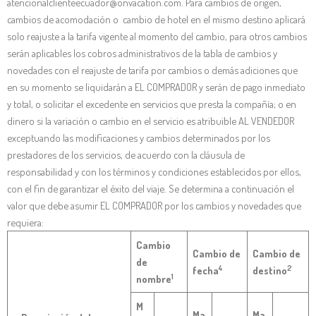
atencionalclienteecuador@onvacation.com. Para cambios de origen,
cambios de acomodación o cambio de hotel en el mismo destino aplicará
solo reajuste a la tarifa vigente al momento del cambio, para otros cambios
serán aplicables los cobros administrativos de la tabla de cambios y
novedades con el reajuste de tarifa por cambios o demás adiciones que
en su momento se liquidarán a EL COMPRADOR y serán de pago inmediato
y total, o solicitar el excedente en servicios que presta la compañía; o en
dinero si la variación o cambio en el servicio es atribuible AL VENDEDOR
exceptuando las modificaciones y cambios determinados por los
prestadores de los servicios, de acuerdo con la cláusula de
responsabilidad y con los términos y condiciones establecidos por ellos,
con el fin de garantizar el éxito del viaje. Se determina a continuación el
valor que debe asumir EL COMPRADOR por los cambios y novedades que
requiera:
Cambio
Cambio de
Cambio de
de
4
2
fecha
destino
1
nombre
M
Ma
Ma