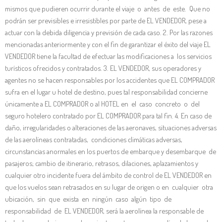
mismos que pudieren ocurrir durante el viaje o antes de este. Que no
podrán ser previsibles e irresistibles por parte de EL VENDEDOR, pese a
actuar con la debida diligencia y previsión de cada caso. 2. Por las razones
mencionadas anteriormente y con el fin de garantizar el éxito del viaje EL
VENDEDOR tiene la facultad de efectuar las modificaciones a los servicios
turísticos ofrecidos y contratados. 3. EL VENDEDOR, sus operadores y
agentes no se hacen responsables por los accidentes que EL COMPRADOR
sufra en el lugar u hotel de destino, pues tal responsabilidad concierne
únicamente a EL COMPRADOR o al HOTEL en el caso concreto o del
seguro hotelero contratado por EL COMPRADOR para tal fin. 4. En caso de
daño, irregularidades o alteraciones de las aeronaves, situaciones adversas
de las aerolíneas contratadas, condiciones climáticas adversas,
circunstancias anormales en los puertos de embarque y desembarque de
pasajeros; cambio de itinerario, retrasos, dilaciones, aplazamientos y
cualquier otro incidente fuera del ámbito de control de EL VENDEDOR en
que los vuelos sean retrasados en su lugar de origen o en cualquier otra
ubicación, sin que exista en ningún caso algún tipo de
responsabilidad de EL VENDEDOR, será la aerolínea la responsable de