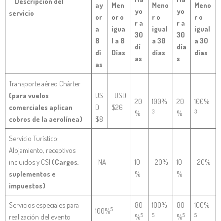
Descripción del
ay
Men
Meno
Meno
yo
yo
servicio
or
or o
r o
r o
r a
r a
a
igua
igual
igual
30
30
8
l a 8
a 30
a 30
dí
día
dí
Días
días
días
as
s
as
Transporte aéreo Chárter
(para vuelos
US
USD
20
100%
20
100%
comerciales aplican
D
$26
3
3
%
%
cobros de la aerolínea)
$8
Servicio Turístico:
Alojamiento, receptivos
incluidos y CSI
(Cargos,
NA
10
20%
10
20%
suplementos e
%
%
impuestos)
Servicios especiales para
80
100%
80
100%
5
100%
5
5
5
5
realización del evento
%
%