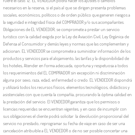
fuere el caso. 12. EL VENDEDOR podrá hacer los ajustes o cambios
necesarios en la reserva, si el país al que se dirigen presenta problemas
sociales, económicos, políticos o de orden público que generen riesgos a
la seguridad e integridad física del COMPRADOR y/o sus acompañantes.
Obligaciones de EL VENDEDOR; se compromete a prestar un servicio
turístico con la calidad exigida por la Ley de Aviación Civil, Ley Orgánica de
Defensa al Consumidor y demás leyes y normas que las complementen y
adicionan. EL VENDEDOR se compromete a suministrar información de los
productos y servicios para el alojamiento, las tarifas y la disponibilidad de
los hoteles, Atender en forma adecuada, oportuna y respetuosa a todos
los requerimientos del EL COMPRADOR sin excepción ni discriminación
alguna por sexo, raza, edad, enfermedad o credo. EL VENDEDOR dispondrá
y utilizará todos los recursos físicos, elementos tecnológicos, didácticos y
asistenciales con que cuenta la compañía, procurando la óptima calidad en
la prestación del servicio. El VENDEDOR garantiza que los permisos o
licencias requeridas se encuentran vigentes, y en caso de incumplir con
sus obligaciones el cliente podrá solicitar la devolución proporcional del
servicio no prestado, reprogramar su fecha de viaje en caso de ser una
cancelación atribuible a EL VENDEDOR o de no ser posible concertar una