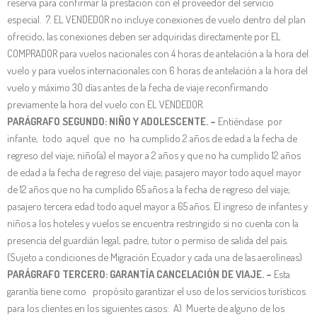
reserva para confirmar la prestación con el proveedor del servicio
especial. 7. EL VENDEDOR no incluye conexiones de vuelo dentro del plan
ofrecido, las conexiones deben ser adquiridas directamente por EL
COMPRADOR para vuelos nacionales con 4 horas de antelación a la hora del
vuelo y para vuelos internacionales con 6 horas de antelación a la hora del
vuelo y máximo 30 días antes de la fecha de viaje reconfirmando
previamente la hora del vuelo con EL VENDEDOR.
PARÁGRAFO SEGUNDO: NIÑO Y ADOLESCENTE. –
Entiéndase por
infante, todo aquel que no ha cumplido 2 años de edad a la fecha de
regreso del viaje; niño(a) el mayor a 2 años y que no ha cumplido 12 años
de edad a la fecha de regreso del viaje; pasajero mayor todo aquel mayor
de 12 años que no ha cumplido 65 años a la fecha de regreso del viaje;
pasajero tercera edad todo aquel mayor a 65 años. El ingreso de infantes y
niños a los hoteles y vuelos se encuentra restringido si no cuenta con la
presencia del guardián legal, padre, tutor o permiso de salida del país.
(Sujeto a condiciones de Migración Ecuador y cada una de las aerolíneas)
PARÁGRAFO TERCERO: GARANTÍA CANCELACIÓN DE VIAJE. –
Esta
garantía tiene como propósito garantizar el uso de los servicios turísticos
para los clientes en los siguientes casos: A) Muerte de alguno de los