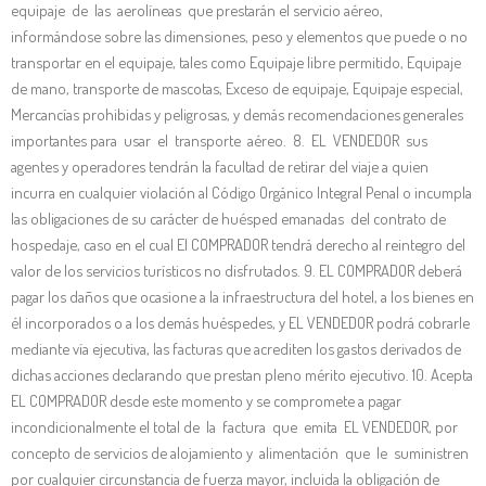
equipaje de las aerolíneas que prestarán el servicio aéreo,
informándose sobre las dimensiones, peso y elementos que puede o no
transportar en el equipaje, tales como Equipaje libre permitido, Equipaje
de mano, transporte de mascotas, Exceso de equipaje, Equipaje especial,
Mercancías prohibidas y peligrosas, y demás recomendaciones generales
importantes para usar el transporte aéreo. 8. EL VENDEDOR sus
agentes y operadores tendrán la facultad de retirar del viaje a quien
incurra en cualquier violación al Código Orgánico Integral Penal o incumpla
las obligaciones de su carácter de huésped emanadas del contrato de
hospedaje, caso en el cual El COMPRADOR tendrá derecho al reintegro del
valor de los servicios turísticos no disfrutados. 9. EL COMPRADOR deberá
pagar los daños que ocasione a la infraestructura del hotel, a los bienes en
él incorporados o a los demás huéspedes, y EL VENDEDOR podrá cobrarle
mediante vía ejecutiva, las facturas que acrediten los gastos derivados de
dichas acciones declarando que prestan pleno mérito ejecutivo. 10. Acepta
EL COMPRADOR desde este momento y se compromete a pagar
incondicionalmente el total de la factura que emita EL VENDEDOR, por
concepto de servicios de alojamiento y alimentación que le suministren
por cualquier circunstancia de fuerza mayor, incluida la obligación de