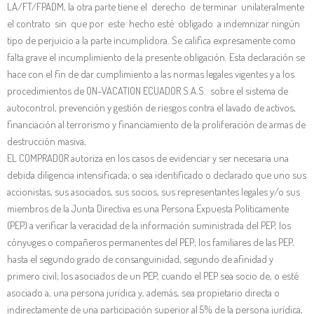
LA/FT/FPADM, la otra parte tiene el derecho de terminar unilateralmente
el contrato sin que por este hecho esté obligado a indemnizar ningún
tipo de perjuicio a la parte incumplidora. Se califica expresamente como
falta grave el incumplimiento de la presente obligación. Esta declaración se
hace con el fin de dar cumplimiento a las normas legales vigentes y a los
procedimientos de ON-VACATION ECUADOR S.A.S. sobre el sistema de
autocontrol, prevención y gestión de riesgos contra el lavado de activos,
financiación al terrorismo y financiamiento de la proliferación de armas de
destrucción masiva,
EL COMPRADOR autoriza en los casos de evidenciar y ser necesaria una
debida diligencia intensificada; o sea identificado o declarado que uno sus
accionistas, sus asociados, sus socios, sus representantes legales y/o sus
miembros de la Junta Directiva es una Persona Expuesta Políticamente
(PEP) a verificar la veracidad de la información suministrada del PEP, los
cónyuges o compañeros permanentes del PEP; los familiares de las PEP,
hasta el segundo grado de consanguinidad, segundo de afinidad y
primero civil; los asociados de un PEP, cuando el PEP sea socio de, o esté
asociado a, una persona jurídica y, además, sea propietario directa o
indirectamente de una participación superior al 5% de la persona jurídica,