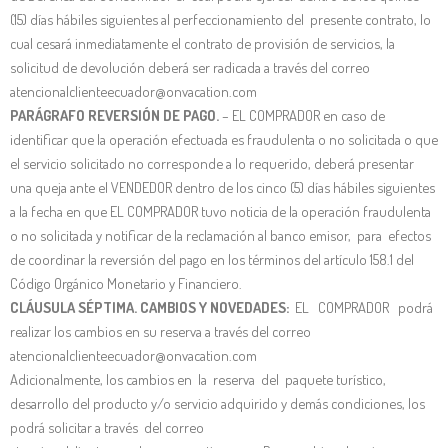
(15) días hábiles siguientes al perfeccionamiento del presente contrato, lo
cual cesará inmediatamente el contrato de provisión de servicios, la
solicitud de devolución deberá ser radicada a través del correo
atencionalclienteecuador@onvacation.com
PARÁGRAFO REVERSIÓN DE PAGO.
– EL COMPRADOR en caso de
identificar que la operación efectuada es fraudulenta o no solicitada o que
el servicio solicitado no corresponde a lo requerido, deberá presentar
una queja ante el VENDEDOR dentro de los cinco (5) días hábiles siguientes
a la fecha en que EL COMPRADOR tuvo noticia de la operación fraudulenta
o no solicitada y notificar de la reclamación al banco emisor, para efectos
de coordinar la reversión del pago en los términos del artículo 158.1 del
Código Orgánico Monetario y Financiero.
CLÁUSULA SÉPTIMA. CAMBIOS Y NOVEDADES:
EL COMPRADOR podrá
realizar los cambios en su reserva a través del correo
atencionalclienteecuador@onvacation.com
Adicionalmente, los cambios en la reserva del paquete turístico,
desarrollo del producto y/o servicio adquirido y demás condiciones, los
podrá solicitar a través del correo