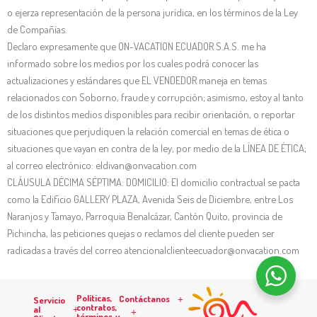
o ejerza representación de la persona jurídica, en los términos de la Ley
de Compañías.
Declaro expresamente que ON-VACATION ECUADOR S.A.S. me ha
informado sobre los medios por los cuales podrá conocer las
actualizaciones y estándares que EL VENDEDOR maneja en temas
relacionados con Soborno, fraude y corrupción; asimismo, estoy al tanto
de los distintos medios disponibles para recibir orientación, o reportar
situaciones que perjudiquen la relación comercial en temas de ética o
situaciones que vayan en contra de la ley, por medio de la LÍNEA DE ÉTICA;
al correo electrónico: eldivan@onvacation.com
CLÁUSULA DÉCIMA SÉPTIMA: DOMICILIO: El domicilio contractual se pacta
como la Edificio GALLERY PLAZA, Avenida Seis de Diciembre, entre Los
Naranjos y Tamayo, Parroquia Benalcázar, Cantón Quito, provincia de
Pichincha, las peticiones quejas o reclamos del cliente pueden ser
radicadas a través del correo atencionalclienteecuador@onvacation.com
Políticas,
Contáctanos
Servicio
contratos,
al
términos y