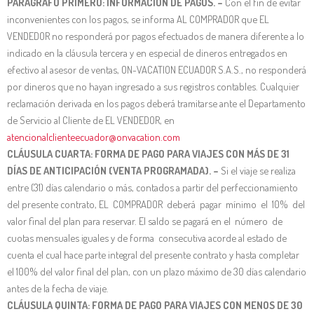
PARÁGRAFO PRIMERO:
INFORMACIÓN DE PAGOS. –
Con el fin de evitar
inconvenientes con los pagos, se informa AL COMPRADOR que EL
VENDEDOR no responderá por pagos efectuados de manera diferente a lo
indicado en la cláusula tercera y en especial de dineros entregados en
efectivo al asesor de ventas, ON-VACATION ECUADOR S.A.S., no responderá
por dineros que no hayan ingresado a sus registros contables. Cualquier
reclamación derivada en los pagos deberá tramitarse ante el Departamento
de Servicio al Cliente de EL VENDEDOR, en
atencionalclienteecuador@onvacation.com
CLÁUSULA CUARTA: FORMA DE PAGO PARA VIAJES CON MÁS DE 31
DÍAS DE ANTICIPACIÓN (VENTA PROGRAMADA). –
Si el viaje se realiza
entre (31) días calendario o más, contados a partir del perfeccionamiento
del presente contrato, EL COMPRADOR deberá pagar mínimo el 10% del
valor final del plan para reservar. El saldo se pagará en el número de
cuotas mensuales iguales y de forma consecutiva acorde al estado de
cuenta el cual hace parte integral del presente contrato y hasta completar
el 100% del valor final del plan, con un plazo máximo de 30 días calendario
antes de la fecha de viaje.
CLÁUSULA QUINTA: FORMA DE PAGO PARA VIAJES CON MENOS DE 30