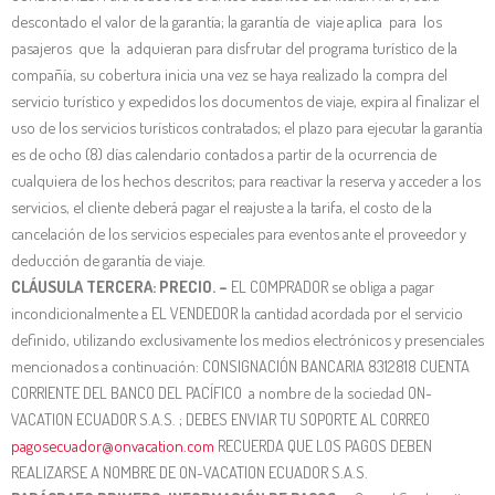
descontado el valor de la garantía; la garantía de viaje aplica para los
pasajeros que la adquieran para disfrutar del programa turístico de la
compañía, su cobertura inicia una vez se haya realizado la compra del
servicio turístico y expedidos los documentos de viaje, expira al finalizar el
uso de los servicios turísticos contratados; el plazo para ejecutar la garantía
es de ocho (8) días calendario contados a partir de la ocurrencia de
cualquiera de los hechos descritos; para reactivar la reserva y acceder a los
servicios, el cliente deberá pagar el reajuste a la tarifa, el costo de la
cancelación de los servicios especiales para eventos ante el proveedor y
deducción de garantía de viaje.
CLÁUSULA TERCERA: PRECIO. –
EL COMPRADOR se obliga a pagar
incondicionalmente a EL VENDEDOR la cantidad acordada por el servicio
definido, utilizando exclusivamente los medios electrónicos y presenciales
mencionados a continuación: CONSIGNACIÓN BANCARIA 8312818 CUENTA
CORRIENTE DEL BANCO DEL PACÍFICO a nombre de la sociedad ON-
VACATION ECUADOR S.A.S. ; DEBES ENVIAR TU SOPORTE AL CORREO
pagosecuador@onvacation.com
RECUERDA QUE LOS PAGOS DEBEN
REALIZARSE A NOMBRE DE ON-VACATION ECUADOR S.A.S.