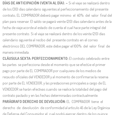
DÍAS DE ANTICIPACIÓN (VENTA AL DÍA). –
Si el viaje se realizará dentro
de los (30) días calendario siguientes al perfeccionamiento del presente
contrato, EL COMPRADOR deberá pagar mínimo el 40% del valor final del
plan para reservar. El saldo se pagará veinte (20) días calendario antes de la
fecha de viaje acorde al estado de cuenta el cual hace parte integral del
presente contrato. Si el viaje se realizará dentro de los veinte (20) días
calendario siguiente al recibo del presente contrato en el correo
electrónico DEL COMPRADOR, este debe pagar el 100% del valor final de
manera inmediata.
CLÁUSULA SEXTA: PERFECCIONAMIENTO:
El contrato celebrado entre
las partes se perfecciona desde el momento que se efectúe el primer
pago por parte de EL COMPRADOR por cualquiera de los medios de
recaudo oficiales del VENDEDOR y al momento de confirmarse la reserva
por parte de EL VENDEDOR, y las prestaciones principales a cargo de EL
VENDEDOR se harán efectivas cuando se realice la totalidad del pago del
contrato pactado y en las fechas determinadas contractualmente.
PARÁGRAFO DERECHO DE DEVOLUCIÓN:
EL COMPRADOR tiene el
derecho de devolución de conformidad al artículo 45 de la Ley Orgánica
de Defensa del Consumidor el cual podrá ejercer dentro de los quince