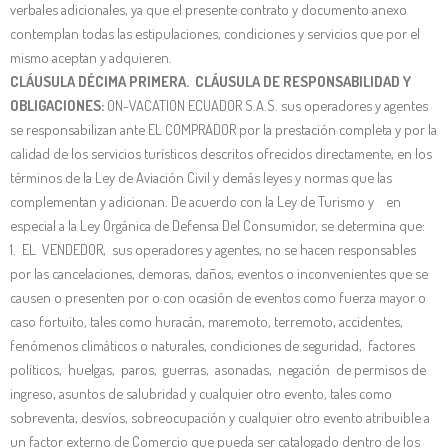
verbales adicionales, ya que el presente contrato y documento anexo
contemplan todas las estipulaciones, condiciones y servicios que por el
mismo aceptan y adquieren.
CLÁUSULA DÉCIMA PRIMERA. CLÁUSULA DE RESPONSABILIDAD Y
OBLIGACIONES:
ON-VACATION ECUADOR S.A.S. sus operadores y agentes
se responsabilizan ante EL COMPRADOR por la prestación completa y por la
calidad de los servicios turísticos descritos ofrecidos directamente, en los
términos de la Ley de Aviación Civil y demás leyes y normas que las
complementan y adicionan. De acuerdo con la Ley de Turismo y en
especial a la Ley Orgánica de Defensa Del Consumidor, se determina que:
1. EL VENDEDOR, sus operadores y agentes, no se hacen responsables
por las cancelaciones, demoras, daños, eventos o inconvenientes que se
causen o presenten por o con ocasión de eventos como fuerza mayor o
caso fortuito, tales como huracán, maremoto, terremoto, accidentes,
fenómenos climáticos o naturales, condiciones de seguridad, factores
políticos, huelgas, paros, guerras, asonadas, negación de permisos de
ingreso, asuntos de salubridad y cualquier otro evento, tales como
sobreventa, desvíos, sobreocupación y cualquier otro evento atribuible a
un factor externo de Comercio que pueda ser catalogado dentro de los