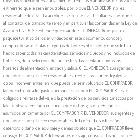
todas las cancelaciones, aplazamientos, retrasos o anomalías de los vuelos
e itinerario que le sean imputables, por lo que EL VENDEDOR no es
responsable de éstas. La aerolínea se reserva las facultades conforme
al contrato de transporte aéreo y en particular las contenidas en la Ley de
Aviación Civil. 5. Se entiende que cuando EL COMPRADOR adquiere el
paquete turístico de los enunciados en este documento, conoce y
comprende las distintas categorías de hoteles ofrecidos y que se le han
hecho saber todas las características, servicios incluidos y no incluidos del
hotel elegido o seleccionado por éste y las acepta, incluidos los
horarios de alimentación, entrada y salida. 6. EL VENDEDOR, sus agentes y
operadores no se hacen responsables frente a los asuntos legales u
otros inconvenientes en que pueda verse involucrado EL COMPRADOR,
tampoco frente a los gastos personales cuando EL COMPRADOR se vea
obligado a retirarse del viaje o la prestación de los servicios turísticos por
tales motivos, teniendo en cuenta que dichos gastos deberán ser
asumidos únicamente por EL COMPRADOR. 7. EL VENDEDOR, sus agentes y
operadores no se hacen responsables de la pérdida, sustracción,
deterioro o daño del equipaje y demás objetos que EL COMPRADOR lleve
consigo. EL COMPRADOR deberá antes del viaje, consultar las políticas de