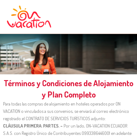
Ir
al
contenido
Términos y Condiciones de Alojamiento
y Plan Completo
Para todas las compras de alojamiento en hoteles operados por ON
VACATION o vinculados a sus convenios, se enviará al correo electrónico
registrado el CONTRATO DE SERVICIOS TURÍSTICOS adjunto:
CLÁUSULA PRIMERA: PARTES. –
Por un lado, ON-VACATION ECUADOR
S.A.S. con Registro Único de Contribuyentes 0993386446001 en adelante