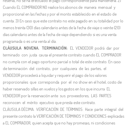
reserva, no se ha efectuado el pago correspondiente para mantenerla. 2)
Cuando EL COMPRADOR NO realice los abonos de manera mensual y
proporcional en las fechas y por el monto establecido en el estado de
cuenta. 3) En caso que este contrato no este pagado en su totalidad por lo
menos treinta (30) días calendario antes de la fecha de viaje o veinte (20)
días calendario antes de la fecha de viaje dependiendo si es una venta
programada o es una venta al día.
CLÁUSULA NOVENA. TERMINACIÓN:
EL VENDEDOR podrá dar por
terminado con justa causa el presente contrato cuando EL COMPRADOR
no cumpla con el pago oportuno parcial o total de este contrato. En caso
de terminación del contrato, por cualquiera de las partes, el
VENDEDOR procederá a liquidar y requerir el pago de los valores
proporcionales que corresponda por el no show en el hotel, costo de
haber reservado sillas en vuelos y los gastos en los que incurra EL
VENDEDOR por la reservación ante sus proveedores, LAS PARTES
reconocen el mérito ejecutivo que presta este contrato.
CLÁUSULA DÉCIMA. VERIFICACIÓN DE TÉRMINOS: Hace parte integral del
presente contrato la VERIFICACIÓN DE TÉRMINOS Y CONDICIONES explicadas
a EL COMPRADOR, quien acepta que no hay promesas, ni condiciones