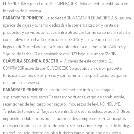
EL VENDEDOR y por el otro, EL COMPRADOR, debidamente identificado en
los datos de la reserva.
PARÁGRAFO PRIMERO:
La sociedad ON-VACATION ECUADOR S.A.S. es una
agencia de viajes y turismo dedicada a la comercialización y venta de
productos y servicios turísticos entre otros, conforme se señala en el acto
constitutivo de fecha 23 de octubre de 2023 y a su vez inscrita en el
Registro de Sociedades de la Superintendencia de Compañías Valores y
Seguro de fecha 06 de noviembre de 2023 bajo el número 126915.
CLÁUSULA SEGUNDA: OBJETO. –
A través de este contrato, EL
COMPRADOR acuerda con EL VENDEDOR la adquisición de un paquete
turístico a cambio de un precio y conforme a las especificaciones que se
detallan en la reserva.
PARÁGRAFO PRIMERO:
El precio del contrato incluye los cargos,
suplementos e impuestos (Tasas aeroportuarias, cargo de combustible,
retenciones de ley, cargo por seguro, impuestos de ley). NO INCLUYE: 1.
Tarjetas de turismo. 2. Tarjetas de entrada al destino seleccionado. 3. Otros
impuestos establecidos por las autoridades competentes. 4. Conceptos
no especificados en el plan adquirido. 5. El servicio de equipaje de bodega
no está incluido dentro del plan turístico para ningún tipo de vuelo y