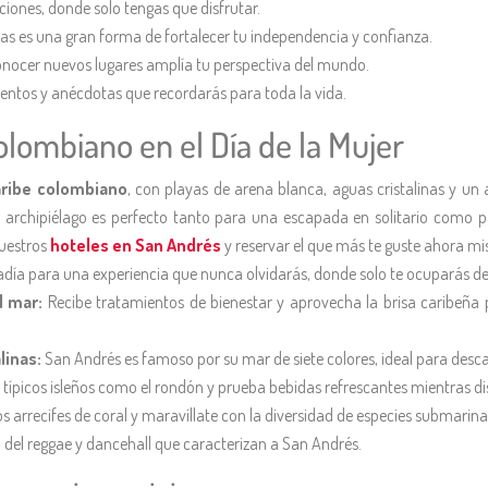
iones, donde solo tengas que disfrutar.
as es una gran forma de fortalecer tu independencia y confianza.
 conocer nuevos lugares amplía tu perspectiva del mundo.
ntos y anécdotas que recordarás para toda la vida.
Colombiano en el Día de la Mujer
aribe colombiano
, con playas de arena blanca, aguas cristalinas y un
e archipiélago es perfecto tanto para una escapada en solitario como p
nuestros
hoteles en San Andrés
y reservar el que más te guste ahora m
tadía para una experiencia que nunca olvidarás, donde solo te ocuparás de
al mar:
Recibe tratamientos de bienestar y aprovecha la brisa caribeña 
linas:
San Andrés es famoso por su mar de siete colores, ideal para desca
 típicos isleños como el rondón y prueba bebidas refrescantes mientras dis
os arrecifes de coral y maravíllate con la diversidad de especies submarina
o del reggae y dancehall que caracterizan a San Andrés.