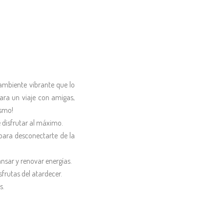
 ambiente vibrante que lo
ara un viaje con amigas,
ismo!
 disfrutar al máximo.
para desconectarte de la
nsar y renovar energías.
frutas del atardecer.
s.