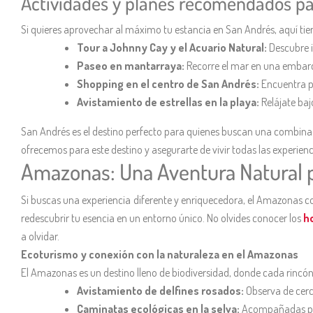
Actividades y planes recomendados pa
Si quieres aprovechar al máximo tu estancia en San Andrés, aquí tie
Tour a Johnny Cay y el Acuario Natural:
Descubre i
Paseo en mantarraya:
Recorre el mar en una embarca
Shopping en el centro de San Andrés:
Encuentra p
Avistamiento de estrellas en la playa:
Relájate ba
San Andrés es el destino perfecto para quienes buscan una combinaci
ofrecemos para este destino y asegurarte de vivir todas las experienc
Amazonas: Una Aventura Natural 
Si buscas una experiencia diferente y enriquecedora, el Amazonas col
redescubrir tu esencia en un entorno único. No olvides conocer los
h
a olvidar.
Ecoturismo y conexión con la naturaleza en el Amazonas
El Amazonas es un destino lleno de biodiversidad, donde cada rincón
Avistamiento de delfines rosados:
Observa de cerc
Caminatas ecológicas en la selva:
Acompañadas por 