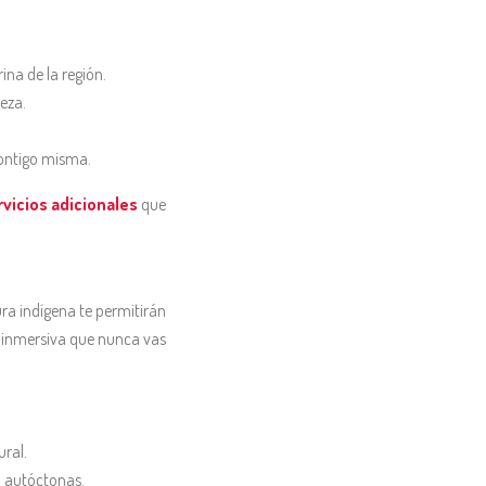
ina de la región.
eza.
contigo misma.
rvicios adicionales
que
ura indígena te permitirán
 inmersiva que nunca vas
ral.
a autóctonas.