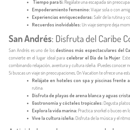
Tiempo para ti:
Regálate una escapada sin preocupac
Empoderamiento femenino:
Viajar sola o con amig
Experiencias enriquecedoras:
Salir de la rutina y
Recuerdos inolvidables:
Un viaje siempre deja mome
San Andrés
: Disfruta del Caribe 
San Andrés es uno de los
destinos más espectaculares del C
convierte en el lugar ideal para
celebrar el Día de la Mujer
. Est
combinando relajación, aventura y cultura isleña. ¡Puedes conocer 
Si buscas un viaje sin preocupaciones, On Vacation te ofrece una es
Relájate en hoteles con spa y piscinas frente 
rutina.
Disfruta de playas de arena blanca y aguas crista
Gastronomía y cócteles tropicales:
Degusta platos
Explora la vida marina:
Practica snorkel o buceo en l
Vive la cultura isleña:
Disfruta de la música y el ritm