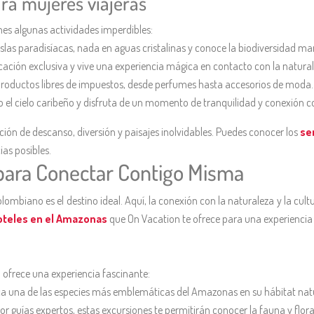
ra mujeres viajeras
nes algunas actividades imperdibles:
slas paradisíacas, nada en aguas cristalinas y conoce la biodiversidad mar
ción exclusiva y vive una experiencia mágica en contacto con la natural
roductos libres de impuestos, desde perfumes hasta accesorios de moda.
jo el cielo caribeño y disfruta de un momento de tranquilidad y conexión 
ón de descanso, diversión y paisajes inolvidables. Puedes conocer los
se
ias posibles.
para Conectar Contigo Misma
ombiano es el destino ideal. Aquí, la conexión con la naturaleza y la cult
oteles en el Amazonas
que On Vacation te ofrece para una experiencia
 ofrece una experiencia fascinante:
a una de las especies más emblemáticas del Amazonas en su hábitat natu
guías expertos, estas excursiones te permitirán conocer la fauna y flor