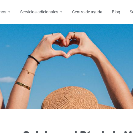
tas
Open Destinos
Open Servicios adicionales
inos
Servicios adicionales
Centro de ayuda
Blog
S