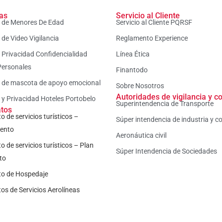
cas
Servicio al Cliente
a de Menores De Edad
Servicio al Cliente PQRSF
a de Video Vigilancia
Reglamento Experience
a Privacidad Confidencialidad
Línea Ética
Personales
Finantodo
a de mascota de apoyo emocional
Sobre Nosotros
Autoridades de vigilancia y co
a y Privacidad Hoteles Portobelo
Superintendencia de Transporte
atos
o de servicios turísticos –
Súper intendencia de industria y c
iento
Aeronáutica civil
o de servicios turísticos – Plan
Súper Intendencia de Sociedades
to
to de Hospedaje
os de Servicios Aerolíneas