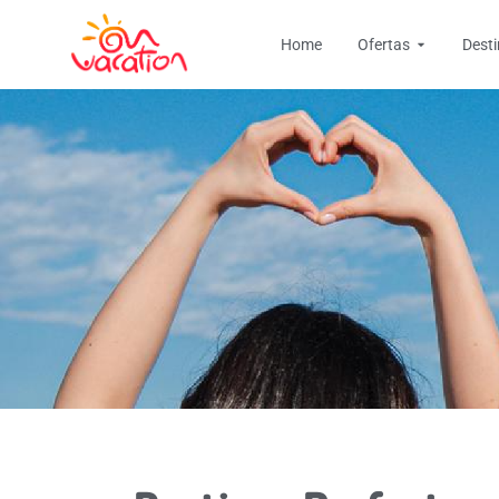
Ir
Open Ofer
al
Home
Ofertas
Dest
contenido