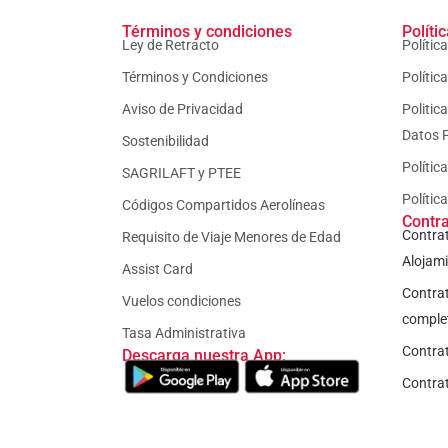
Términos y condiciones
Políti
Ley de Retracto
Polític
Términos y Condiciones
Polític
Aviso de Privacidad
Politic
Datos 
Sostenibilidad
Polític
SAGRILAFT y PTEE
Polític
Códigos Compartidos Aerolíneas
Contr
Contrat
Requisito de Viaje Menores de Edad
Alojam
Assist Card
Contrat
Vuelos condiciones
comple
Tasa Administrativa
Contra
Descarga nuestra App:
Contrat