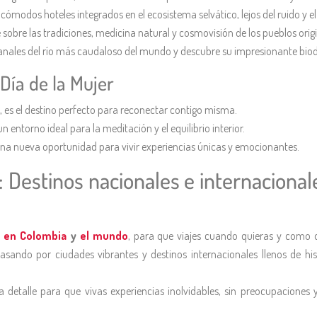
cómodos hoteles integrados en el ecosistema selvático, lejos del ruido y el 
sobre las tradiciones, medicina natural y cosmovisión de los pueblos origi
canales del río más caudaloso del mundo y descubre su impresionante biod
 Día de la Mujer
s, es el destino perfecto para reconectar contigo misma.
entorno ideal para la meditación y el equilibrio interior.
na nueva oportunidad para vivir experiencias únicas y emocionantes.
Destinos nacionales e internacionale
s en Colombia
y
el mundo
, para que viajes cuando quieras y como q
sando por ciudades vibrantes y destinos internacionales llenos de his
a detalle para que vivas experiencias inolvidables, sin preocupaciones