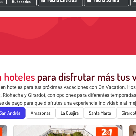
Huéspedes
es
n hoteles
para disfrutar más tus 
s en hoteles para tus próximas vacaciones con On Vacation. Ho
Riohacha y Girardot, con opciones para diferentes temporadas 
es de pago para que disfrutes una experiencia inolvidable al mej
San Andrés
Amazonas
La Guajira
Santa Marta
Girardo