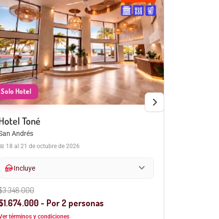
Hotel Toné
Hotel Pl
San Andrés
San Andrés
📅 18 al 21 de octubre de 2026
📅 30 de ago
expand_more
hand_meal
hand_meal
Incluye
Incluy
$3.348.000
$3.348.00
$1.674.000 - Por 2 personas
$1.674.0
Ver términos y condiciones
Ver términos