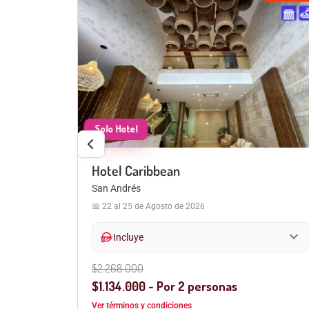
Hotel Caribbean
San Andrés
📅 22 al 25 de Agosto de 2026
expand_more
expand_more
hand_meal
Incluye
$2.268.000
$1.134.000 - Por 2 personas
Ver términos y condiciones