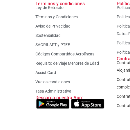
Términos y condiciones
Políti
Ley de Retracto
Polític
Términos y Condiciones
Polític
Aviso de Privacidad
Politic
Datos 
Sostenibilidad
Polític
SAGRILAFT y PTEE
Polític
Códigos Compartidos Aerolíneas
Contr
Contrat
Requisito de Viaje Menores de Edad
Alojam
Assist Card
Contrat
Vuelos condiciones
comple
Tasa Administrativa
Contra
Descarga nuestra App:
Contrat