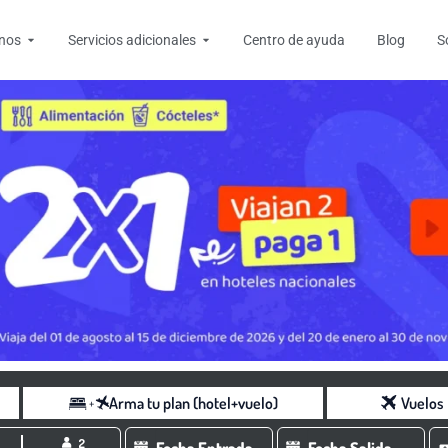
tas
Open Destinos
Open Servicios adicionales
inos
Servicios adicionales
Centro de ayuda
Blog
S
Arma tu plan (hotel+vuelo)
Vuelos
2