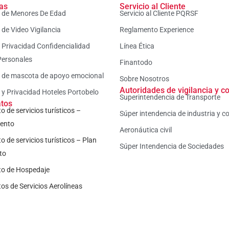
cas
Servicio al Cliente
a de Menores De Edad
Servicio al Cliente PQRSF
a de Video Vigilancia
Reglamento Experience
a Privacidad Confidencialidad
Línea Ética
Personales
Finantodo
a de mascota de apoyo emocional
Sobre Nosotros
Autoridades de vigilancia y co
a y Privacidad Hoteles Portobelo
Superintendencia de Transporte
atos
o de servicios turísticos –
Súper intendencia de industria y c
iento
Aeronáutica civil
o de servicios turísticos – Plan
Súper Intendencia de Sociedades
to
to de Hospedaje
os de Servicios Aerolíneas