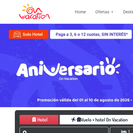
Ir
Open Ofer
al
Home
Ofertas
Dest
contenido
Hotel
Vuelo + hotel On Vacation
1