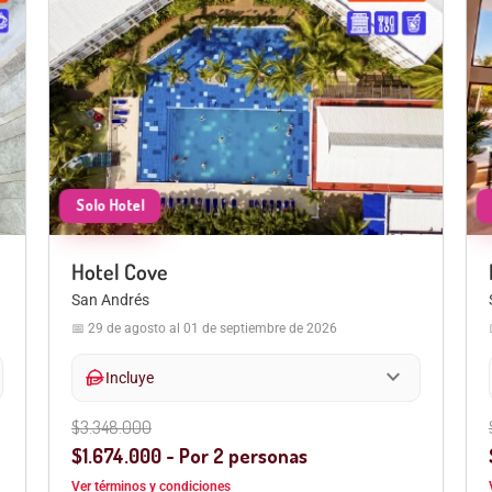
Hotel Cove
San Andrés
📅 29 de agosto al 01 de septiembre de 2026
expand_more
hand_meal
Incluye
$3.348.000
$1.674.000 - Por 2 personas
Ver términos y condiciones