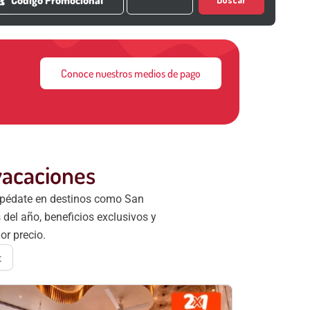
Conoce nuestros medios de pago
vacaciones
spédate en destinos como San
del año, beneficios exclusivos y
or precio.
t