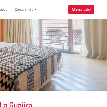
Open Conoce más
ocios
Conoce más
Mi reserva
La Guajira