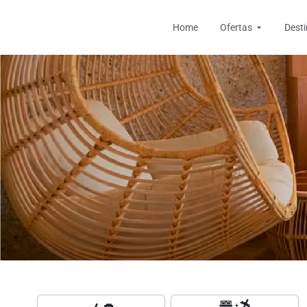
Ir
Open Ofer
al
Home
Ofertas
Dest
contenido