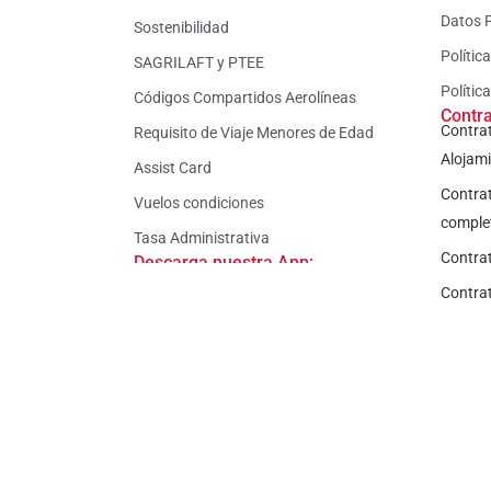
Datos 
Sostenibilidad
Polític
SAGRILAFT y PTEE
Polític
Códigos Compartidos Aerolíneas
Contr
Contrat
Requisito de Viaje Menores de Edad
Alojam
Assist Card
Contrat
Vuelos condiciones
comple
Tasa Administrativa
Contra
Descarga nuestra App:
Contrat