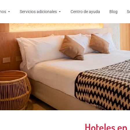
tas
Open Destinos
Open Servicios adicionales
inos
Servicios adicionales
Centro de ayuda
Blog
S
Hoteles en 