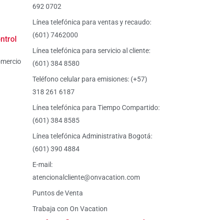
692 0702
Línea telefónica para ventas y recaudo:
(601) 7462000
ntrol
Línea telefónica para servicio al cliente:
omercio
(601) 384 8580
Teléfono celular para emisiones: (+57)
318 261 6187
Línea telefónica para Tiempo Compartido:
(601) 384 8585
Línea telefónica Administrativa Bogotá:
(601) 390 4884
E-mail:
atencionalcliente@onvacation.com
Puntos de Venta
Trabaja con On Vacation
Tiktok
Facebook-
Instagram
X-
Youtube
Linkedin-