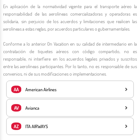
En aplicación de la normatividad vigente para el transporte aéreo la
Hotel Portobelo Beach
Jhonny Cay
Traslados Aeropuerto
Ver todas las actividades
Ver todas las actividades
Ver todas las actividades
responsabilidad de las aerolíneas comercializadoras y operadoras es
solidaria, sin perjuicio de los acuerdos y limitaciones que realicen las
Hotel Portobelo Boulevard
Yate Rumba
Ver todas las actividades
aerolíneas a estas reglas, por acuerdos particulares o gubernamentales.
Hotel San Luis
VIP Beach
Conforme a lo anterior On Vacation en su calidad de intermediario en la
contratación de tiquetes aéreos con código compartido, no es
Hotel Grand Sirenis
Ver todas las actividades
responsable, ni interfiere en los acuerdos legales privados y suscritos
entre las aerolíneas participantes. Por lo tanto, no es responsable de sus
convenios, ni de sus modificaciones o implementaciones.
San Andrés (Ver Todo)
AA
American Airlines
AV
Avianca
AZ
ITA AIRWAYS