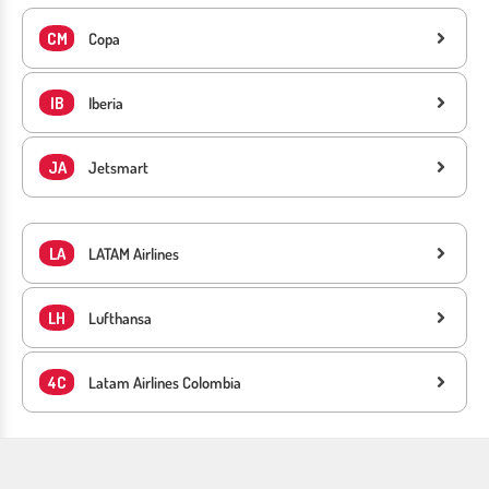
CM
Copa
IB
Iberia
JA
Jetsmart
LA
LATAM Airlines
LH
Lufthansa
4C
Latam Airlines Colombia