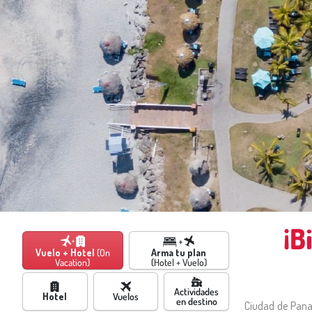
¡B
Vuelo + Hotel
(On
Arma tu plan
Vacation)
(Hotel + Vuelo)
Actividades
Hotel
Vuelos
en destino
Ciudad de Panam