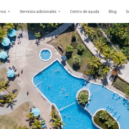
tas
Open Destinos
Open Servicios adicionales
inos
Servicios adicionales
Centro de ayuda
Blog
S