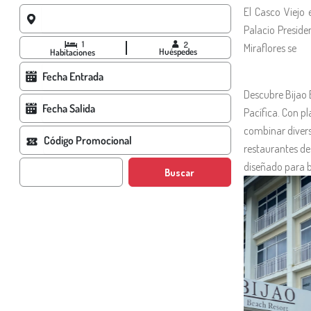
El Casco Viejo 
Palacio Presiden
1
2
Miraflores se
Huéspedes
Habitaciones
Descubre Bijao 
Pacífica. Con p
combinar diversi
restaurantes de
diseñado para b
Buscar