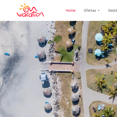
Ir
Open Ofer
al
Home
Ofertas
Dest
contenido