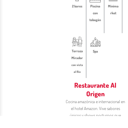
2 bares
Piscina
Minima
con
rket
tobogán
Terraza
Spa
Mirador
con vista
al Río
Restaurante Al
Origen
Cocina amazónica e internacional en
el hotel Amazon. Vive sabores
únicos y shows nocturnos que
conectan tus sentidos con la magia