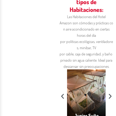
tipos de
Habitaciones:
Las
Habitaciones
del
Hotel
Amazon
son
cómodas
y
prácticas
co
n
aire
acondicionado
en
ciertas
horas del día
por
políticas
ecológicas
,
ventiladore
s
, minibar, TV
por
cable,
caja
de
seguridad
, y
baño
privado sin
agua
caliente. Ideal para
descansar
sin
preocupaciones
.
Suite
idencial​​
Superior
Junior Suite