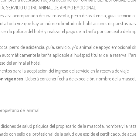
UÍA, SERVICIO U OTRO ANIMAL DE APOYO EMOCIONAL
 estará acompañado de una mascota, perro de asistencia, guía, servicio o
cota toda vez que hay un número limitado de habitaciones dispuestas para 
en la política del hotel y realizar el pago de la tarifa por concepto de lim
cota, perro de asistencia, guía, servicio, y/o animal de apoyo emocional si
á automáticamente la tarifa aplicable al huésped titular de la reserva. 
so del animal al hotel.
mentos para la aceptación del ingreso del servicio en la reserva de viaje:
ón vigentes:
Deberá contener fecha de expedición, nombre de la mascota, 
propietario del animal.
diciones de salud psíquica del propietario de la mascota, nombre y la raz
mado con sello del profesional de la salud que expide el certificado, de ac