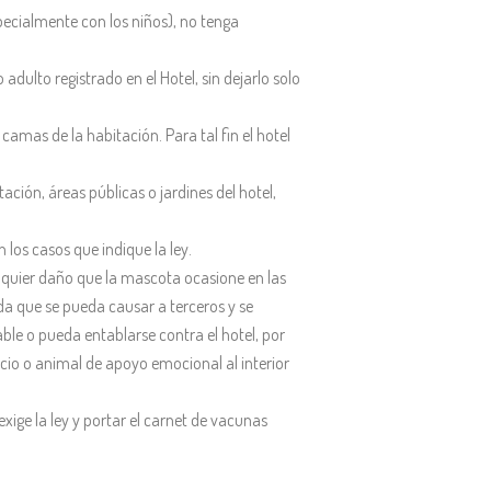
ecialmente con los niños), no tenga
lto registrado en el Hotel, sin dejarlo solo
amas de la habitación. Para tal fin el hotel
ción, áreas públicas o jardines del hotel,
los casos que indique la ley.
alquier daño que la mascota ocasione en las
ida que se pueda causar a terceros y se
ble o pueda entablarse contra el hotel, por
icio o animal de apoyo emocional al interior
ige la ley y portar el carnet de vacunas