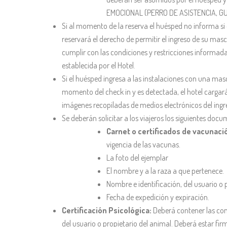
EMOCIONAL (PERRO DE ASISTENCIA, G
Si al momento de la reserva el huésped no informa si
reservará el derecho de permitir el ingreso de su mas
cumplir con las condiciones y restricciones informadas 
establecida por el Hotel.
Si el huésped ingresa a las instalaciones con una mas
momento del check in y es detectada, el hotel cargar
imágenes recopiladas de medios electrónicos del ingre
Se deberán solicitar a los viajeros los siguientes docu
Carnet o certificados de vacunaci
vigencia de las vacunas.
La foto del ejemplar
El nombre y a la raza a que pertenece.
Nombre e identificación, del usuario o 
Fecha de expedición y expiración.
Certificación Psicológica:
Deberá contener las con
del usuario o propietario del animal. Deberá estar fir