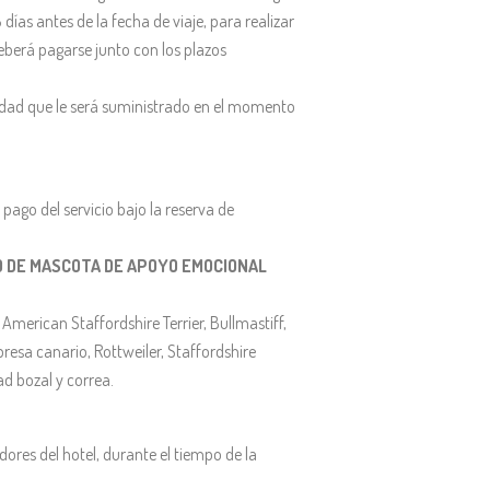
ías antes de la fecha de viaje, para realizar
eberá pagarse junto con los plazos
idad que le será suministrado en el momento
pago del servicio bajo la reserva de
O DE MASCOTA DE APOYO EMOCIONAL
 American Staffordshire Terrier, Bullmastiff,
 presa canario, Rottweiler, Staffordshire
d bozal y correa.
ores del hotel, durante el tiempo de la