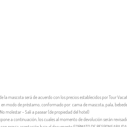
 de la mascota será de acuerdo con los precios establecidos por Tour Vacat
kit en modo de préstamo, conformado por: cama de mascota, pala, bebede
No molestar – Salí a pasear (de propiedad del hotel)
xpone a continuación, los cuales al momento de devolución serán revisa
d y con previa aceptación bajo el documento FORMATO DE RESPONSABIL