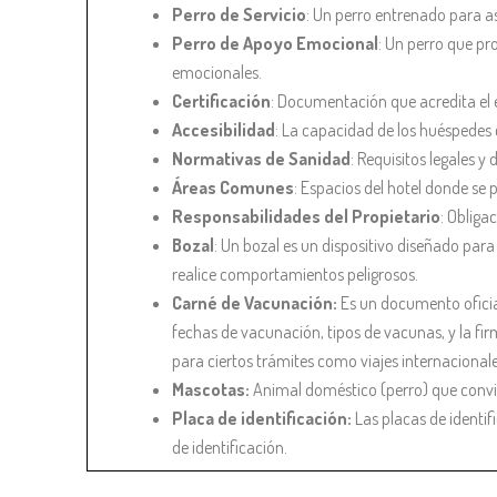
Perro de Servicio
: Un perro entrenado para asi
Perro de Apoyo Emocional
: Un perro que p
emocionales.
Certificación
: Documentación que acredita el e
Accesibilidad
: La capacidad de los huéspedes 
Normativas de Sanidad
: Requisitos legales 
Áreas Comunes
: Espacios del hotel donde se 
Responsabilidades del Propietario
: Obliga
Bozal
: Un bozal es un dispositivo diseñado par
realice comportamientos peligrosos.
Carné de Vacunación:
Es un documento oficia
fechas de vacunación, tipos de vacunas, y la fir
para ciertos trámites como viajes internacionale
Mascotas:
Animal doméstico (perro) que convi
Placa de identificación:
Las placas de identif
de identificación.