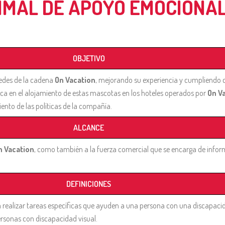
IMAL DE APOYO EMOCIONAL
OBJETIVO
pedes de la cadena
On Vacation
, mejorando su experiencia y cumpliendo c
ica en el alojamiento de estas mascotas en los hoteles operados por
On V
iento de las políticas de la compañía.
ALCANCE
n Vacation
, como también a la fuerza comercial que se encarga de informa
DEFINICIONES
a realizar tareas específicas que ayuden a una persona con una discapaci
ersonas con discapacidad visual.