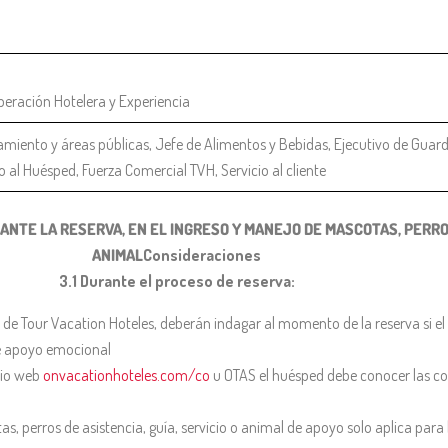
peración Hotelera y Experiencia
amiento y áreas públicas, Jefe de Alimentos y Bebidas, Ejecutivo de Guar
io al Huésped, Fuerza Comercial TVH, Servicio al cliente
NTE LA RESERVA, EN EL INGRESO Y MANEJO DE MASCOTAS, PERRO D
ANIMAL
Consideraciones
3.1 Durante el proceso de reserva:
s de Tour Vacation Hoteles, deberán indagar al momento de la reserva si 
 de apoyo emocional
itio web
onvacationhoteles.com/co
u OTAS el huésped debe conocer las con
, perros de asistencia, guía, servicio o animal de apoyo solo aplica para