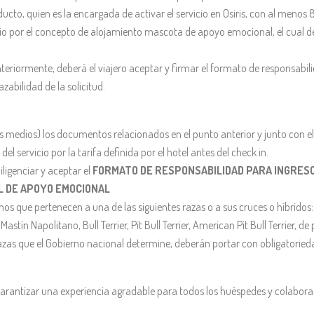
o, quien es la encargada de activar el servicio en Osiris, con al menos 8 d
icio por el concepto de alojamiento mascota de apoyo emocional, el cual d
riormente, deberá el viajero aceptar y firmar el formato de responsabil
zabilidad de la solicitud.
s medios) los documentos relacionados en el punto anterior y junto con el 
del servicio por la tarifa definida por el hotel antes del check in.
iligenciar y aceptar el
FORMATO DE RESPONSABILIDAD PARA INGRES
AL DE APOYO EMOCIONAL
inos que pertenecen a una de las siguientes razas o a sus cruces o híbridos:
tín Napolitano, Bull Terrier, Pit Bull Terrier, American Pit Bull Terrier, de
azas que el Gobierno nacional determine, deberán portar con obligatorieda
 garantizar una experiencia agradable para todos los huéspedes y colaborad