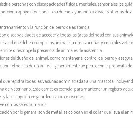
stir a personas con discapacidades físicas, mentales, sensoriales, psiquiátr
roporciona apoyo emocional a su dueño, ayudando a aliviar síntomas de a
ntrenamiento y la función del perro de asistencia.
con discapacidades de acceder a todas las áreas del hotel con sus animale
y de salud que deben cumplir los animales, como vacunas y controles veteri
permite o restringe la presencia de animales de asistencia.
ciones del dueño del animal, como mantener el control del perro y asegu
a cubrir el hocico de un animal, generalmente un perro, con el propósito d
l que registra todas las vacunas administradas a una mascota, incluyen
ma del veterinario. Este carnet es esencial para mantener un registro actua
s y la inscripción en guarderías para mascotas.
ve con los seres humanos.
icación por lo general son de metal, se colocan en el collar que lleva el ani