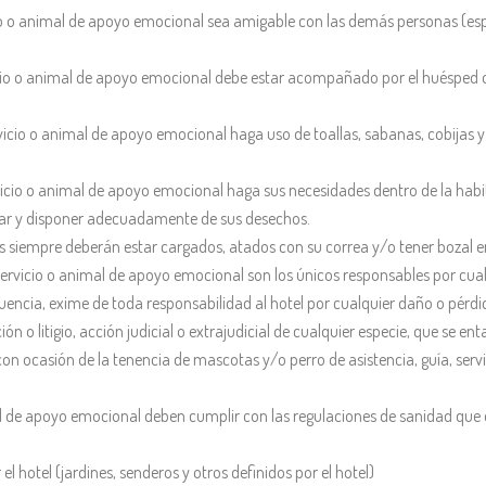
cio o animal de apoyo emocional sea amigable con las demás personas (esp
o o animal de apoyo emocional debe estar acompañado por el huésped o adu
icio o animal de apoyo emocional haga uso de toallas, sabanas, cobijas y c
icio o animal de apoyo emocional haga sus necesidades dentro de la habita
iar y disponer adecuadamente de sus desechos.
s siempre deberán estar cargados, atados con su correa y/o tener bozal en 
 servicio o animal de apoyo emocional son los únicos responsables por cu
cuencia, exime de toda responsabilidad al hotel por cualquier daño o pérd
litigio, acción judicial o extrajudicial de cualquier especie, que se enta
con ocasión de la tenencia de mascotas y/o perro de asistencia, guía, serv
l de apoyo emocional deben cumplir con las regulaciones de sanidad que ex
hotel (jardines, senderos y otros definidos por el hotel)