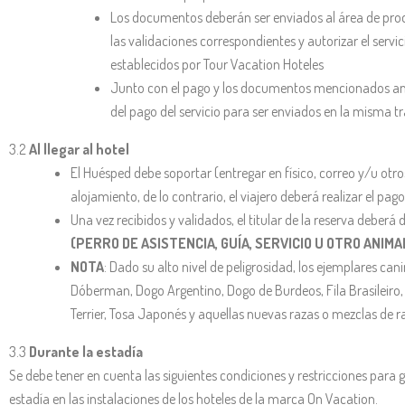
Los documentos deberán ser enviados al área de product
las validaciones correspondientes y autorizar el serv
establecidos por Tour Vacation Hoteles
Junto con el pago y los documentos mencionados ante
del pago del servicio para ser enviados en la misma tra
3.2
Al llegar al hotel
El Huésped debe soportar (entregar en físico, correo y/u otro
alojamiento, de lo contrario, el viajero deberá realizar el pago 
Una vez recibidos y validados, el titular de la reserva deberá d
(PERRO DE ASISTENCIA, GUÍA, SERVICIO U OTRO ANIM
NOTA
: Dado su alto nivel de peligrosidad, los ejemplares can
Dóberman, Dogo Argentino, Dogo de Burdeos, Fila Brasileiro, Mas
Terrier, Tosa Japonés y aquellas nuevas razas o mezclas de r
3.3
Durante la estadía
Se debe tener en cuenta las siguientes condiciones y restricciones para
estadía en las instalaciones de los hoteles de la marca On Vacation.