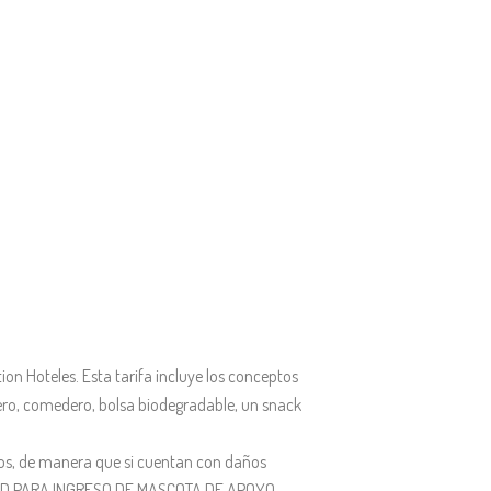
ion Hoteles. Esta tarifa incluye los conceptos
ro, comedero, bolsa biodegradable, un snack
dos, de manera que si cuentan con daños
IDAD PARA INGRESO DE MASCOTA DE APOYO