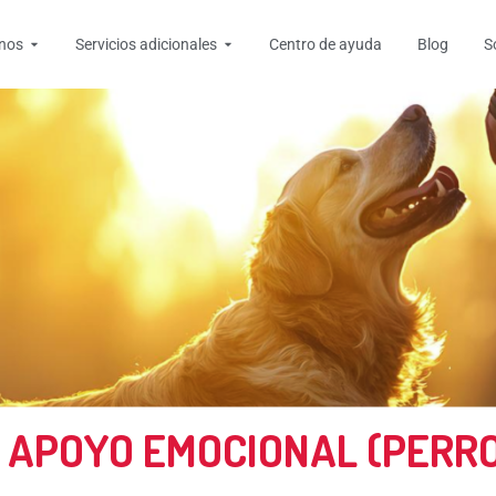
tas
Open Destinos
Open Servicios adicionales
inos
Servicios adicionales
Centro de ayuda
Blog
S
 APOYO EMOCIONAL (PERRO 