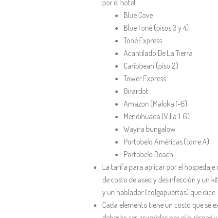
por el hotel:
Blue Cove
Blue Toné (pisos 3 y 4)
Toné Express
Acantilado De La Tierra
Caribbean (piso 2)
Tower Express
Girardot
Amazon (Maloka 1-6)
Mendihuaca (Villa 1-6)
Wayira bungalow
Portobelo Américas (torre A)
Portobelo Beach
La tarifa para aplicar por el hospedaje
de costo de aseo y desinfección y un 
y un hablador (colgapuertas) que dice: 
Cada elemento tiene un costo que se e
deberán ser asumidos por el huéspe