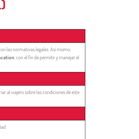
)
on las normativas legales. Así mismo,
acation
, con el fin de permitir y manejar el
r al viajero sobre las condiciones de este
dad.