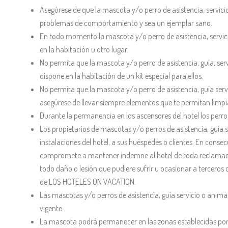
Asegúrese de que la mascota y/o perro de asistencia, servi
problemas de comportamiento y sea un ejemplar sano.
En todo momento la mascota y/o perro de asistencia, servici
en la habitación u otro lugar.
No permita que la mascota y/o perro de asistencia, guía, serv
dispone en la habitación de un kit especial para ellos.
No permita que la mascota y/o perro de asistencia, guía serv
asegúrese de llevar siempre elementos que te permitan limp
Durante la permanencia en los ascensores del hotel los perro
Los propietarios de mascotas y/o perros de asistencia, guía
instalaciones del hotel, a sus huéspedes o clientes. En conse
compromete a mantener indemne al hotel de toda reclamación o 
todo daño o lesión que pudiere sufrir u ocasionar a terceros 
de LOS HOTELES ON VACATION.
Las mascotas y/o perros de asistencia, guía servicio o anima
vigente.
La mascota podrá permanecer en las zonas establecidas por el 