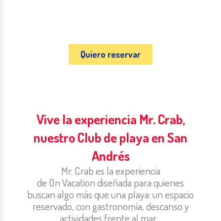
Aquí el tiempo se detiene, el mar lo acompaña
Hotel Portobelo Beach
Jhonny Cay
Traslados Aeropuerto
Ver todas las actividades
Ver todas las actividades
Ver todas las actividades
todo y cada momento se convierte en un
recuerdo inolvidable.
Hotel Portobelo Boulevard
Yate Rumba
Ver todas las actividades
Quiero reservar
Hotel San Luis
VIP Beach
Hotel Grand Sirenis
Ver todas las actividades
Vive la experiencia Mr. Crab,
San Andrés (Ver Todo)
nuestro Club de playa en San
Andrés
M
r.
Crab
es la experiencia
de
On
Vacation
diseñada para quienes
buscan algo más que una playa: un espacio
reservado, con gastronomía, descanso y
actividades frente al mar.