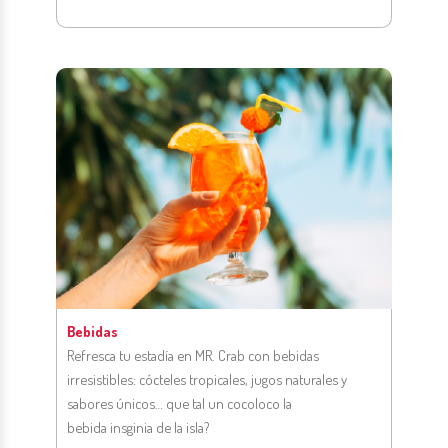
Bebidas
Refresca tu estadía en MR.
Crab
con bebidas
irresistibles: cócteles tropicales, jugos naturales y
sabores únicos
… que tal un
cocoloco
la
bebida
insginia
de la isla?