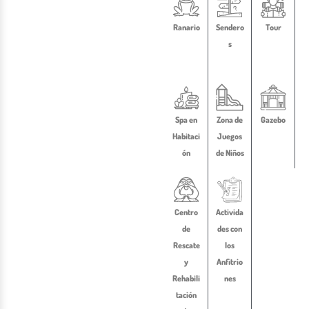
Ranario
Sendero
Tour
s
Spa en
Zona de
Gazebo
Habitaci
Juegos
ón
de Niños
Centro
Activida
de
des con
Rescate
los
y
Anfitrio
Rehabili
nes
tación