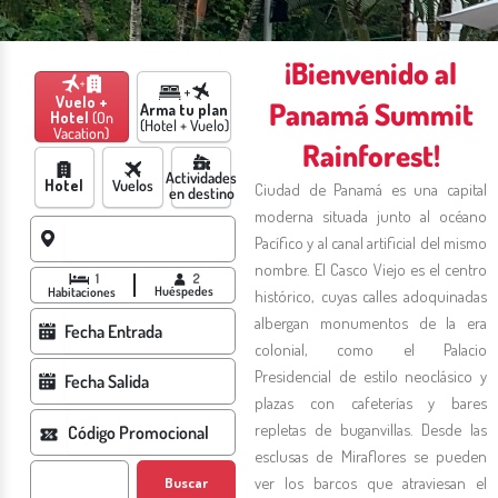
¡Bienvenido al
Vuelo +
Panamá Summit
Arma tu plan
Hotel
(On
(Hotel + Vuelo)
Vacation)
Rainforest!
Actividades
Hotel
Vuelos
Ciudad de Panamá es una capital
en destino
moderna situada junto al océano
Pacífico y al canal artificial del mismo
nombre. El Casco Viejo es el centro
1
2
Huéspedes
Habitaciones
histórico, cuyas calles adoquinadas
albergan monumentos de la era
colonial, como el Palacio
Presidencial de estilo neoclásico y
plazas con cafeterías y bares
repletas de buganvillas. Desde las
esclusas de Miraflores se pueden
ver los barcos que atraviesan el
Buscar