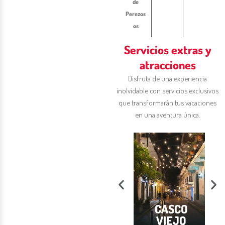
de
Perezos
os
Servicios extras y
atracciones
Disfruta de una experiencia
inolvidable con servicios exclusivos
que transformarán tus vacaciones
en una aventura única.
F
arque
nicipal
CANAL DE
CASCO
mmit:
PANAMÁ
VIEJO