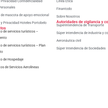
a Privacidad Confidencialidad
Línea Ética
Personales
Finantodo
a de mascota de apoyo emocional
Sobre Nosotros
Autoridades de vigilancia y co
a y Privacidad Hoteles Portobelo
Superintendencia de Transporte
atos
o de servicios turísticos –
Súper intendencia de industria y c
iento
Aeronáutica civil
o de servicios turísticos – Plan
Súper Intendencia de Sociedades
to
to de Hospedaje
os de Servicios Aerolíneas