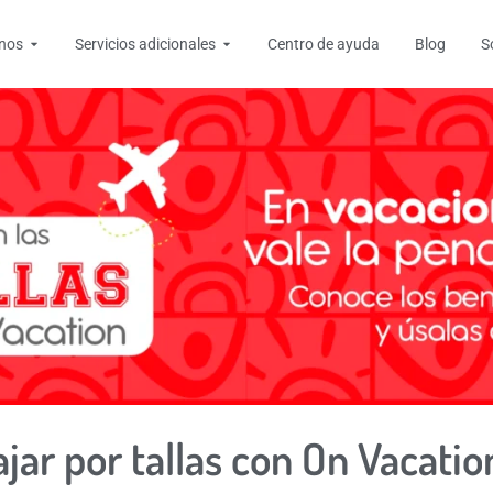
tas
Open Destinos
Open Servicios adicionales
inos
Servicios adicionales
Centro de ayuda
Blog
S
jar por tallas con On Vacatio