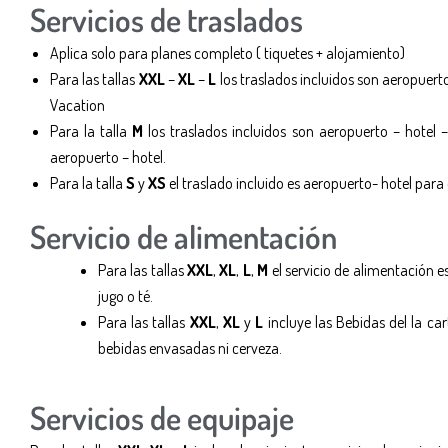
Servicios de traslados
Aplica solo para planes completo ( tiquetes + alojamiento)
Para las tallas
XXL
–
XL
–
L
los traslados incluidos son aeropuer
Vacation
Para la talla
M
los traslados incluidos son aeropuerto – hotel 
aeropuerto – hotel.
Para la talla
S
y
XS
el traslado incluido es aeropuerto- hotel para
Servicio de alimentación
Para las tallas
XXL
,
XL
,
L
,
M
el servicio de alimentación 
jugo o té.
Para las tallas
XXL
,
XL
y
L
incluye las Bebidas del la ca
bebidas envasadas ni cerveza.
Servicios de equipaje