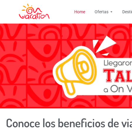
Ir
Open Ofer
al
Home
Ofertas
Dest
contenido
Conoce los beneficios de via