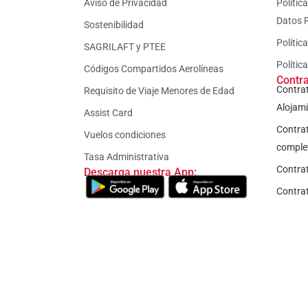
Aviso de Privacidad
Politic
Datos 
Sostenibilidad
Polític
SAGRILAFT y PTEE
Polític
Códigos Compartidos Aerolíneas
Contr
Contrat
Requisito de Viaje Menores de Edad
Alojam
Assist Card
Contrat
Vuelos condiciones
comple
Tasa Administrativa
Contra
Descarga nuestra App:
Contrat