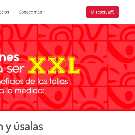
Open Conoce más
ocios
Conoce más
Mi reserva
n y úsalas