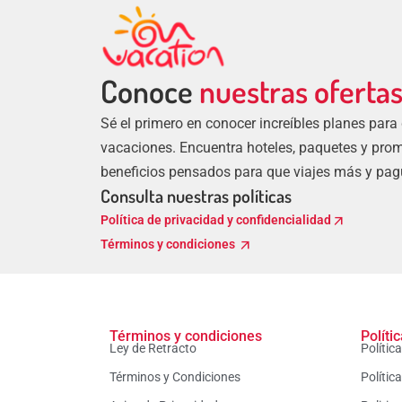
Conoce
nuestras oferta
Sé el primero en conocer increíbles planes para
vacaciones. Encuentra hoteles, paquetes y pro
beneficios pensados para que viajes más y pa
Consulta nuestras políticas
arrow_outward
Política de privacidad y confidencialidad
arrow_outward
Términos y condiciones
Términos y condiciones
Políti
Ley de Retracto
Polític
Términos y Condiciones
Polític