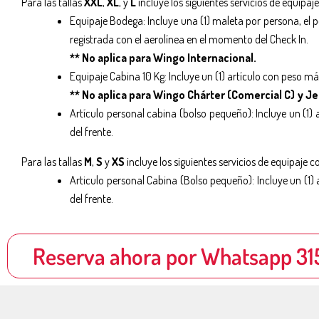
Para las tallas
XXL
,
XL
, y
L
incluye los siguientes servicios de equipaje
Equipaje Bodega: Incluye una (1) maleta por persona, el 
registrada con el aerolínea en el momento del Check In.
** No aplica para Wingo Internacional.
Equipaje Cabina 10 Kg: Incluye un (1) artículo con peso m
** No aplica para Wingo Chárter (Comercial C) y J
Artículo personal cabina (bolso pequeño): Incluye un (1)
del frente.
Para las tallas
M
,
S
y
XS
incluye los siguientes servicios de equipaje co
Articulo personal Cabina (Bolso pequeño): Incluye un (1)
del frente.
Reserva ahora por Whatsapp 315